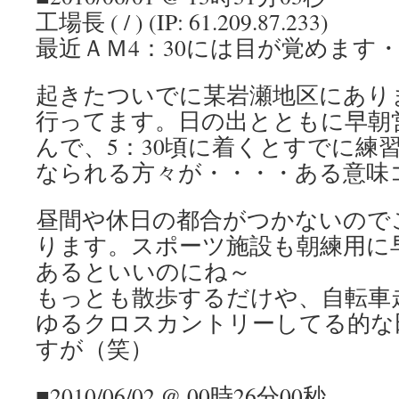
工場長 ( / ) (IP: 61.209.87.233)
最近ＡＭ4：30には目が覚めます
起きたついでに某岩瀬地区にあり
行ってます。日の出とともに早朝
んで、5：30頃に着くとすでに練
なられる方々が・・・・ある意味
昼間や休日の都合がつかないので
ります。スポーツ施設も朝練用に
あるといいのにね～
もっとも散歩するだけや、自転車
ゆるクロスカントリーしてる的な
すが（笑）
■2010/06/02 @ 00時26分00秒