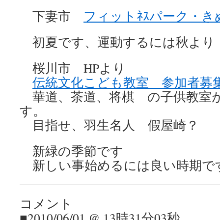
下妻市
フィットﾈｽパーク・き
初夏です、運動するには秋より
桜川市 HPより
伝統文化こども教室 参加者募
華道、茶道、将棋 の子供教室
す。
目指せ、羽生名人 假屋崎？
新緑の季節です
新しい事始めるには良い時期で
コメント
■2010/06/01 @ 13時31分03秒