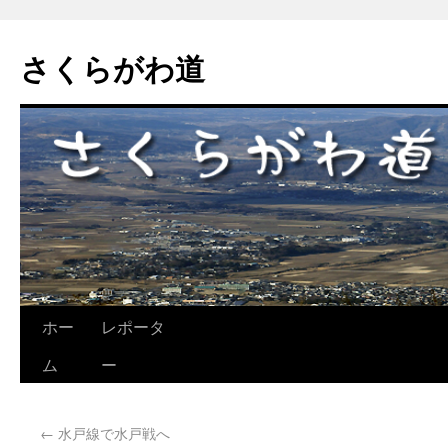
さくらがわ道
ホー
レポータ
ム
ー
←
水戸線で水戸戦へ