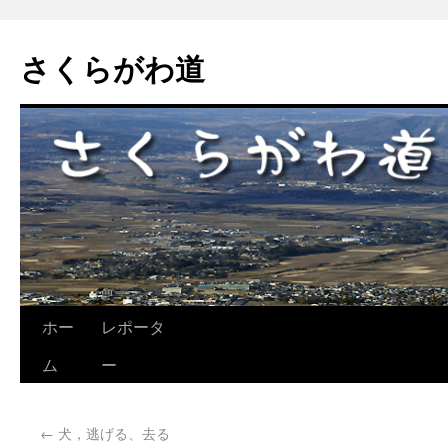
さくらがわ道
ホー
レポータ
ム
ー
←
犬，逃げる、去る