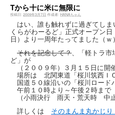
Tから十に米に無限に
投稿日:
2009年3月7日
作成者:
HANAちゃん
はい、誰も触れずに過ぎてしま
くらがわーるど」正式オープン日
日）より一周年たってました（ｗ
それを記念して？
、「軽トラ市
ど」が
（２００９年）３月１５日に開
場所は 北関東道「桜川筑西Ｉ
国道５０線沿いの「桜川ロード
午前１０時より～午後２時まで
（小雨決行 雨天・荒天時 中
詳しくは
そのまんま丸かじり